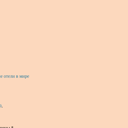
 отели в мире
й
.
ечены
*