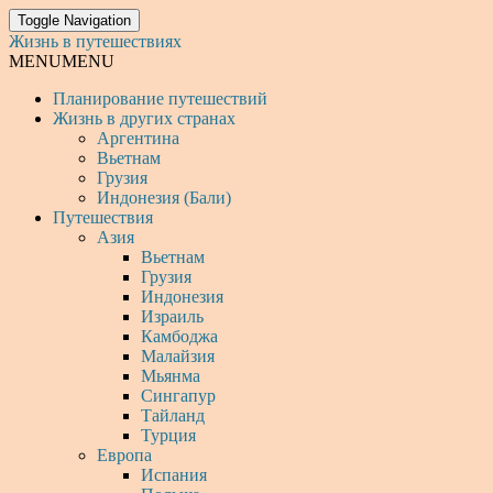
Toggle Navigation
Жизнь в путешествиях
MENU
MENU
Планирование путешествий
Жизнь в других странах
Аргентина
Вьетнам
Грузия
Индонезия (Бали)
Путешествия
Азия
Вьетнам
Грузия
Индонезия
Израиль
Камбоджа
Малайзия
Мьянма
Сингапур
Тайланд
Турция
Европа
Испания