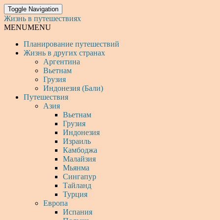
Toggle Navigation
Жизнь в путешествиях
MENU
MENU
Планирование путешествий
Жизнь в других странах
Аргентина
Вьетнам
Грузия
Индонезия (Бали)
Путешествия
Азия
Вьетнам
Грузия
Индонезия
Израиль
Камбоджа
Малайзия
Мьянма
Сингапур
Тайланд
Турция
Европа
Испания