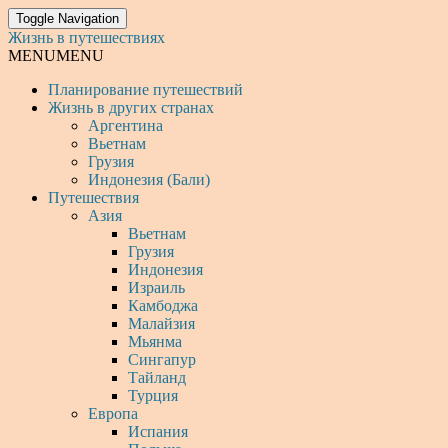
Toggle Navigation
Жизнь в путешествиях
MENU
MENU
Планирование путешествий
Жизнь в других странах
Аргентина
Вьетнам
Грузия
Индонезия (Бали)
Путешествия
Азия
Вьетнам
Грузия
Индонезия
Израиль
Камбоджа
Малайзия
Мьянма
Сингапур
Тайланд
Турция
Европа
Испания