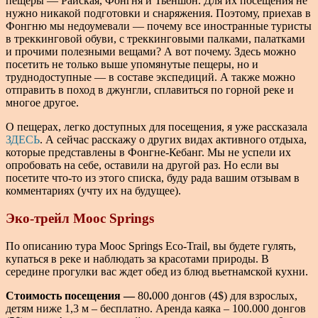
пещеры — Райская, Фонгня и Тьеншон. Для их посещения не
нужно никакой подготовки и снаряжения. Поэтому, приехав в
Фонгню мы недоумевали — почему все иностранные туристы
в треккинговой обуви, с треккинговыми палками, палатками
и прочими полезными вещами? А вот почему. Здесь можно
посетить не только выше упомянутые пещеры, но и
труднодоступные — в составе экспедиций. А также можно
отправить в поход в джунгли, сплавиться по горной реке и
многое другое.
О пещерах, легко доступных для посещения, я уже рассказала
ЗДЕСЬ
. А сейчас расскажу о других видах активного отдыха,
которые представлены в Фонгне-Кебанг. Мы не успели их
опробовать на себе, оставили на другой раз. Но если вы
посетите что-то из этого списка, буду рада вашим отзывам в
комментариях (учту их на будущее).
Эко-трейл Mooc Springs
По описанию тура Mooc Springs Eco-Trail, вы будете гулять,
купаться в реке и наблюдать за красотами природы. В
середине прогулки вас ждет обед из блюд вьетнамской кухни.
Стоимость посещения —
80
.
000 донгов (4$) для взрослых,
детям ниже 1,3 м – бесплатно. Аренда каяка – 100.000 донгов