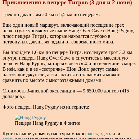
Приключения в пещере Тигров (3 дня и 2 ночи)
Трек по джунглям 20 км и 5,5 км по пещерам.
Еще один новый маршрут, включающий посещение трех
пещер (уже упомянутые выше Hang Over Cave и Hang Pygmy,
плюс пещера Тигра) , которые находятся глубоко в
нетронутых джунглях, вдали от современного мира.
Вы пройдете 1,6 км по пещере Тигра, исследуете грот 3,2 км
внутри пещеры Hang Over Cave и спуститесь в массивную
пещеру Hang Pygmy, которая является 4-й по величине в мире.
В ней, как и в ее «сестричке» Шон Донг, растут самые
настоящие джунгли, а сталактиты и сталагмиты можно
сравнить по высоте с многоэтажными домами.
Стоимость 3-дневной экспедиции — 9.650.000 донгов (415
долларов).
Фото пещеры Hang Pygmy из интернета:
Пещера Hang Pygmy в Фонгне
Купить выше упомянутые туры можно
здесь,
здесь
или