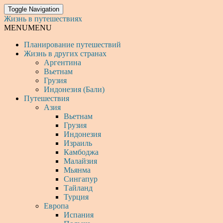
Toggle Navigation
Жизнь в путешествиях
MENU
MENU
Планирование путешествий
Жизнь в других странах
Аргентина
Вьетнам
Грузия
Индонезия (Бали)
Путешествия
Азия
Вьетнам
Грузия
Индонезия
Израиль
Камбоджа
Малайзия
Мьянма
Сингапур
Тайланд
Турция
Европа
Испания