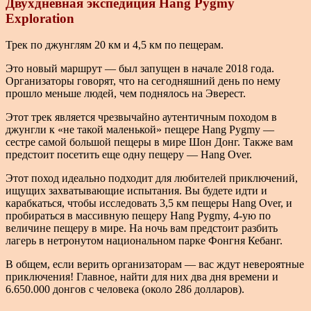
Двухдневная экспедиция
Hang Pygmy
Exploration
Трек по джунглям 20 км и 4,5 км по пещерам.
Это новый маршрут — был запущен в начале 2018 года.
Организаторы говорят, что на сегодняшний день по нему
прошло меньше людей, чем поднялось на Эверест.
Этот трек является чрезвычайно аутентичным походом в
джунгли к «не такой маленькой» пещере Hang Pygmy —
сестре самой большой пещеры в мире Шон Донг. Также вам
предстоит посетить еще одну пещеру — Hang Over.
Этот поход идеально подходит для любителей приключений,
ищущих захватывающие испытания. Вы будете идти и
карабкаться, чтобы исследовать 3,5 км пещеры Hang Over, и
пробираться в массивную пещеру Hang Pygmy, 4-ую по
величине пещеру в мире. На ночь вам предстоит разбить
лагерь в нетронутом национальном парке Фонгня Кебанг.
В общем, если верить организаторам — вас ждут невероятные
приключения! Главное, найти для них два дня времени и
6.650.000 донгов с человека (около 286 долларов).