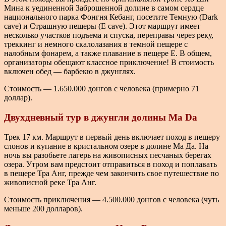
Мина к уединенной Заброшенной долине в самом сердце
национального парка Фонгня Кебанг, посетите Темную (Dark
cave) и Страшную пещеры (E cave). Этот маршрут имеет
несколько участков подъема и спуска, переправы через реку,
треккинг и немного скалолазания в темной пещере с
налобным фонарем, а также плавание в пещере Е. В общем,
организаторы обещают классное приключение! В стоимость
включен обед — барбекю в джунглях.
Стоимость — 1.650.000 донгов с человека (примерно 71
доллар).
Двухдневный тур в джунгли
долины Ma Da
Трек 17 км. Маршрут в первый день включает поход в пещеру
слонов и купание в кристальном озере в долине Ма Да. На
ночь вы разобьете лагерь на живописных песчаных берегах
озера. Утром вам предстоит отправиться в поход и поплавать
в пещере Тра Анг, прежде чем закончить свое путешествие по
живописной реке Тра Анг.
Стоимость приключения — 4.500.000 донгов с человека (чуть
меньше 200 долларов).