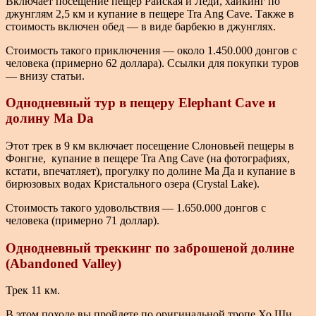
Включает посещение пещер Райская и Леди, хайкинг по
джунглям 2,5 км и купание в пещере Tra Ang Cave. Также в
стоимость включен обед — в виде барбекю в джунглях.
Стоимость такого приключения — около 1.450.000 донгов с
человека (примерно 62 доллара). Ссылки для покупки туров
— внизу статьи.
Однодневный тур в пещеру Elephant Cave и
долину Ma Da
Этот трек в 9 км включает посещение Слоновьей пещеры в
Фонгне, купание в пещере Tra Ang Cave (на фотографиях,
кстати, впечатляет), прогулку по долине Ма Да и купание в
бирюзовых водах Кристального озера (Crystal Lake).
Стоимость такого удовольствия — 1.650.000 донгов с
человека (примерно 71 доллар).
Однодневный треккинг по заброшеной долине
(Abandoned Valley)
Трек 11 км.
В этом походе вы пройдете по оригинальной тропе Хо Ши