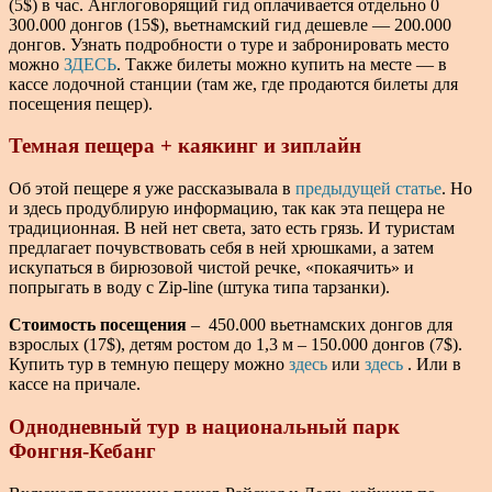
(5$) в час. Англоговорящий гид оплачивается отдельно 0
300.000 донгов (15$), вьетнамский гид дешевле — 200.000
донгов. Узнать подробности о туре и забронировать место
можно
ЗДЕСЬ
. Также билеты можно купить на месте — в
кассе лодочной станции (там же, где продаются билеты для
посещения пещер).
Темная пещера + каякинг и зиплайн
Об этой пещере я уже рассказывала в
предыдущей статье
. Но
и здесь продублирую информацию, так как эта пещера не
традиционная. В ней нет света, зато есть грязь. И туристам
предлагает почувствовать себя в ней хрюшками, а затем
искупаться в бирюзовой чистой речке, «покаячить» и
попрыгать в воду с Zip-line (штука типа тарзанки).
Стоимость посещения
– 450.000 вьетнамских донгов для
взрослых (17$), детям ростом до 1,3 м – 150.000 донгов (7$).
Купить тур в темную пещеру можно
здесь
или
здесь
. Или в
кассе на причале.
Однодневный тур в национальный парк
Фонгня-Кебанг