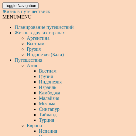
Toggle Navigation
Жизнь в путешествиях
MENU
MENU
Планирование путешествий
Жизнь в других странах
Аргентина
Вьетнам
Грузия
Индонезия (Бали)
Путешествия
Азия
Вьетнам
Грузия
Индонезия
Израиль
Камбоджа
Малайзия
Мьянма
Сингапур
Тайланд
Турция
Европа
Испания