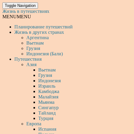
Toggle Navigation
Жизнь в путешествиях
MENU
MENU
Планирование путешествий
Жизнь в других странах
Аргентина
Вьетнам
Грузия
Индонезия (Бали)
Путешествия
Азия
Вьетнам
Грузия
Индонезия
Израиль
Камбоджа
Малайзия
Мьянма
Сингапур
Тайланд
Турция
Европа
Испания