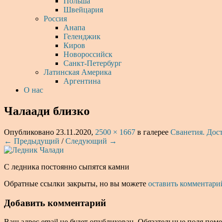
Польша
Швейцария
Россия
Анапа
Геленджик
Киров
Новороссийск
Санкт-Петербург
Латинская Америка
Аргентина
О нас
Чалаади близко
Опубликовано
23.11.2020
,
2500 × 1667
в галерее
Сванетия. Дос
← Предыдущий
/
Следующий →
С ледника постоянно сыпятся камни
Обратные ссылки закрыты, но вы можете
оставить комментари
Добавить комментарий
Ваш адрес email не будет опубликован.
Обязательные поля пом