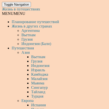
Toggle Navigation
Жизнь в путешествиях
MENU
MENU
Планирование путешествий
Жизнь в других странах
Аргентина
Вьетнам
Грузия
Индонезия (Бали)
Путешествия
Азия
Вьетнам
Грузия
Индонезия
Израиль
Камбоджа
Малайзия
Мьянма
Сингапур
Тайланд
Турция
Европа
Испания