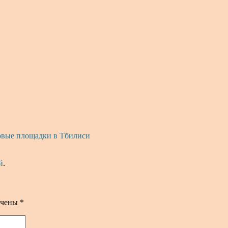
овые площадки в Тбилиси
й
.
ечены
*