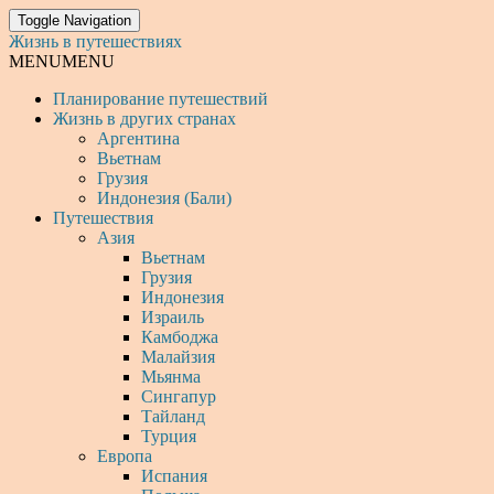
Toggle Navigation
Жизнь в путешествиях
MENU
MENU
Планирование путешествий
Жизнь в других странах
Аргентина
Вьетнам
Грузия
Индонезия (Бали)
Путешествия
Азия
Вьетнам
Грузия
Индонезия
Израиль
Камбоджа
Малайзия
Мьянма
Сингапур
Тайланд
Турция
Европа
Испания