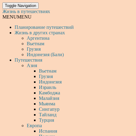
Toggle Navigation
Жизнь в путешествиях
MENU
MENU
Планирование путешествий
Жизнь в других странах
Аргентина
Вьетнам
Грузия
Индонезия (Бали)
Путешествия
Азия
Вьетнам
Грузия
Индонезия
Израиль
Камбоджа
Малайзия
Мьянма
Сингапур
Тайланд
Турция
Европа
Испания