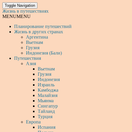
Toggle Navigation
Жизнь в путешествиях
MENU
MENU
Планирование путешествий
Жизнь в других странах
Аргентина
Вьетнам
Грузия
Индонезия (Бали)
Путешествия
Азия
Вьетнам
Грузия
Индонезия
Израиль
Камбоджа
Малайзия
Мьянма
Сингапур
Тайланд
Турция
Европа
Испания