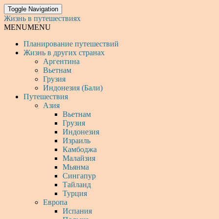
Toggle Navigation
Жизнь в путешествиях
MENU
MENU
Планирование путешествий
Жизнь в других странах
Аргентина
Вьетнам
Грузия
Индонезия (Бали)
Путешествия
Азия
Вьетнам
Грузия
Индонезия
Израиль
Камбоджа
Малайзия
Мьянма
Сингапур
Тайланд
Турция
Европа
Испания