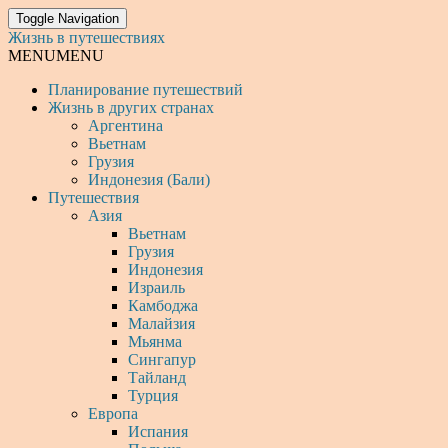
Toggle Navigation
Жизнь в путешествиях
MENU
MENU
Планирование путешествий
Жизнь в других странах
Аргентина
Вьетнам
Грузия
Индонезия (Бали)
Путешествия
Азия
Вьетнам
Грузия
Индонезия
Израиль
Камбоджа
Малайзия
Мьянма
Сингапур
Тайланд
Турция
Европа
Испания