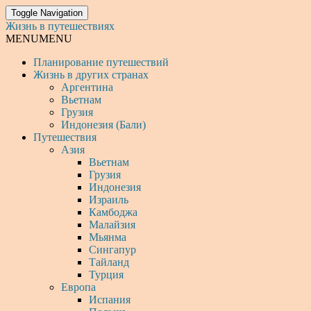
Toggle Navigation
Жизнь в путешествиях
MENU
MENU
Планирование путешествий
Жизнь в других странах
Аргентина
Вьетнам
Грузия
Индонезия (Бали)
Путешествия
Азия
Вьетнам
Грузия
Индонезия
Израиль
Камбоджа
Малайзия
Мьянма
Сингапур
Тайланд
Турция
Европа
Испания