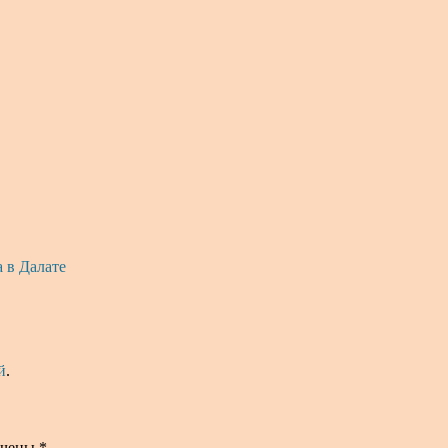
 в Далате
й
.
ечены
*