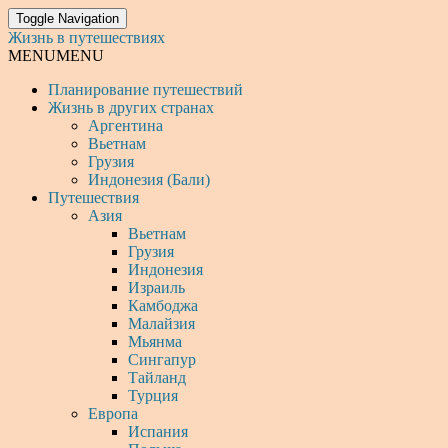
Toggle Navigation
Жизнь в путешествиях
MENU
MENU
Планирование путешествий
Жизнь в других странах
Аргентина
Вьетнам
Грузия
Индонезия (Бали)
Путешествия
Азия
Вьетнам
Грузия
Индонезия
Израиль
Камбоджа
Малайзия
Мьянма
Сингапур
Тайланд
Турция
Европа
Испания