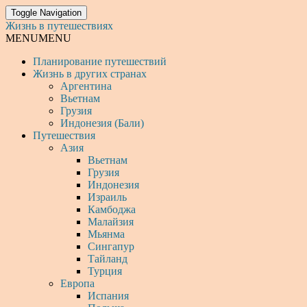
Toggle Navigation
Жизнь в путешествиях
MENU
MENU
Планирование путешествий
Жизнь в других странах
Аргентина
Вьетнам
Грузия
Индонезия (Бали)
Путешествия
Азия
Вьетнам
Грузия
Индонезия
Израиль
Камбоджа
Малайзия
Мьянма
Сингапур
Тайланд
Турция
Европа
Испания