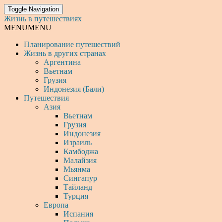
Toggle Navigation
Жизнь в путешествиях
MENU
MENU
Планирование путешествий
Жизнь в других странах
Аргентина
Вьетнам
Грузия
Индонезия (Бали)
Путешествия
Азия
Вьетнам
Грузия
Индонезия
Израиль
Камбоджа
Малайзия
Мьянма
Сингапур
Тайланд
Турция
Европа
Испания