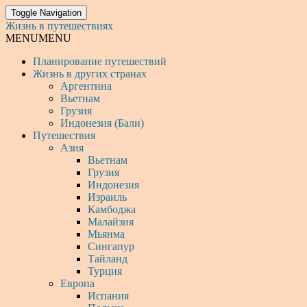
Toggle Navigation
Жизнь в путешествиях
MENU
MENU
Планирование путешествий
Жизнь в других странах
Аргентина
Вьетнам
Грузия
Индонезия (Бали)
Путешествия
Азия
Вьетнам
Грузия
Индонезия
Израиль
Камбоджа
Малайзия
Мьянма
Сингапур
Тайланд
Турция
Европа
Испания