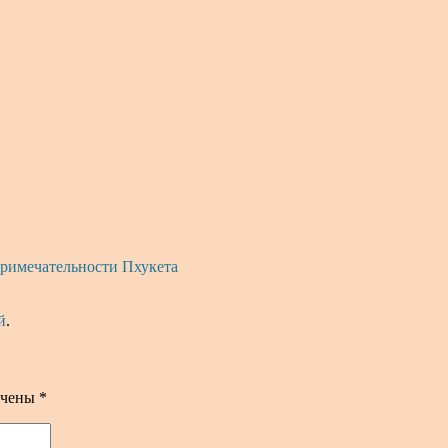
римечательности Пхукета
й
.
ечены
*