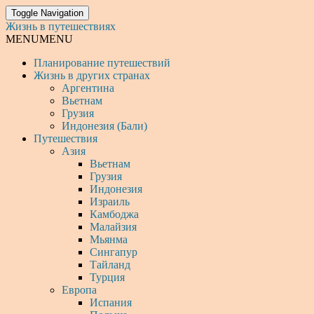
Toggle Navigation
Жизнь в путешествиях
MENU
MENU
Планирование путешествий
Жизнь в других странах
Аргентина
Вьетнам
Грузия
Индонезия (Бали)
Путешествия
Азия
Вьетнам
Грузия
Индонезия
Израиль
Камбоджа
Малайзия
Мьянма
Сингапур
Тайланд
Турция
Европа
Испания