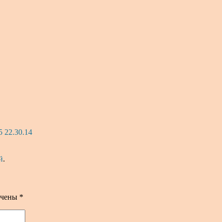
5 22.30.14
й
.
ечены
*