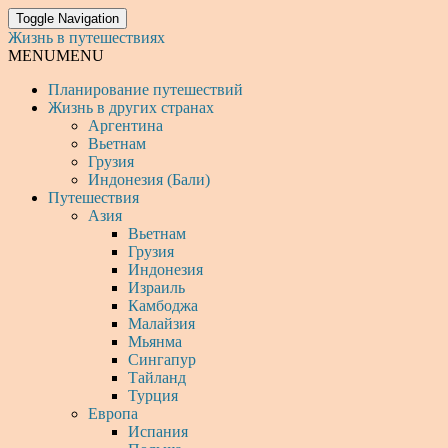
Toggle Navigation
Жизнь в путешествиях
MENU
MENU
Планирование путешествий
Жизнь в других странах
Аргентина
Вьетнам
Грузия
Индонезия (Бали)
Путешествия
Азия
Вьетнам
Грузия
Индонезия
Израиль
Камбоджа
Малайзия
Мьянма
Сингапур
Тайланд
Турция
Европа
Испания