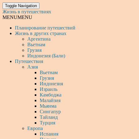
Toggle Navigation
Жизнь в путешествиях
MENU
MENU
Планирование путешествий
Жизнь в других странах
Аргентина
Вьетнам
Грузия
Индонезия (Бали)
Путешествия
Азия
Вьетнам
Грузия
Индонезия
Израиль
Камбоджа
Малайзия
Мьянма
Сингапур
Тайланд
Турция
Европа
Испания