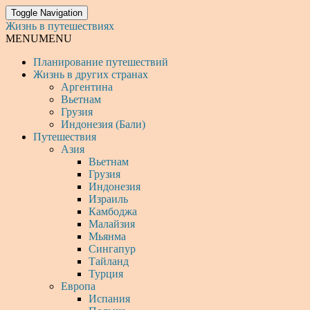
Toggle Navigation
Жизнь в путешествиях
MENU
MENU
Планирование путешествий
Жизнь в других странах
Аргентина
Вьетнам
Грузия
Индонезия (Бали)
Путешествия
Азия
Вьетнам
Грузия
Индонезия
Израиль
Камбоджа
Малайзия
Мьянма
Сингапур
Тайланд
Турция
Европа
Испания