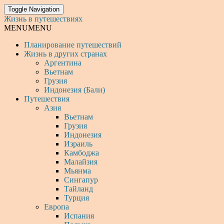
Toggle Navigation
Жизнь в путешествиях
MENU
MENU
Планирование путешествий
Жизнь в других странах
Аргентина
Вьетнам
Грузия
Индонезия (Бали)
Путешествия
Азия
Вьетнам
Грузия
Индонезия
Израиль
Камбоджа
Малайзия
Мьянма
Сингапур
Тайланд
Турция
Европа
Испания