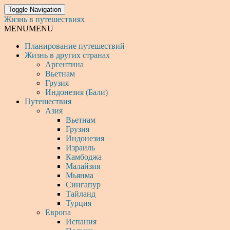
Toggle Navigation
Жизнь в путешествиях
MENU
MENU
Планирование путешествий
Жизнь в других странах
Аргентина
Вьетнам
Грузия
Индонезия (Бали)
Путешествия
Азия
Вьетнам
Грузия
Индонезия
Израиль
Камбоджа
Малайзия
Мьянма
Сингапур
Тайланд
Турция
Европа
Испания