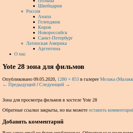
Польша
Швейцария
Россия
Анапа
Геленджик
Киров
Новороссийск
Санкт-Петербург
Латинская Америка
Аргентина
О нас
Yote 28 зона для фильмов
Опубликовано
09.05.2020
,
1280 × 853
в галерее
Мелака (Малакка
← Предыдущий
/
Следующий →
Зона для просмотра фильмов в хостеле Yote 28
Обратные ссылки закрыты, но вы можете
оставить комментари
Добавить комментарий
Ваш адрес email не будет опубликован.
Обязательные поля пом