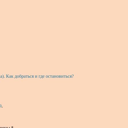
). Как добраться и где остановиться?
й
.
ечены
*