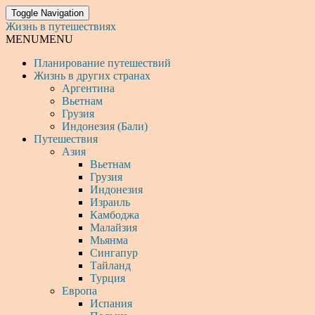
Toggle Navigation
Жизнь в путешествиях
MENU
MENU
Планирование путешествий
Жизнь в других странах
Аргентина
Вьетнам
Грузия
Индонезия (Бали)
Путешествия
Азия
Вьетнам
Грузия
Индонезия
Израиль
Камбоджа
Малайзия
Мьянма
Сингапур
Тайланд
Турция
Европа
Испания