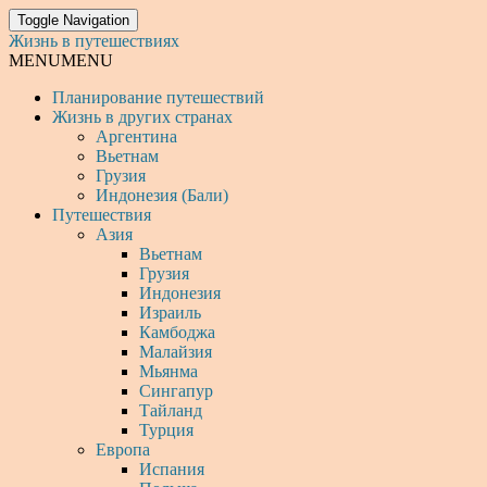
Toggle Navigation
Жизнь в путешествиях
MENU
MENU
Планирование путешествий
Жизнь в других странах
Аргентина
Вьетнам
Грузия
Индонезия (Бали)
Путешествия
Азия
Вьетнам
Грузия
Индонезия
Израиль
Камбоджа
Малайзия
Мьянма
Сингапур
Тайланд
Турция
Европа
Испания