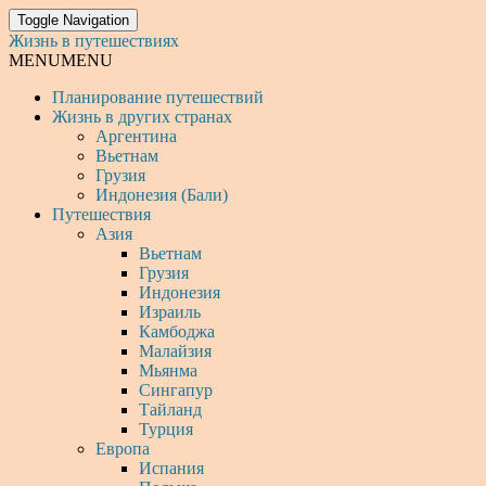
Toggle Navigation
Жизнь в путешествиях
MENU
MENU
Планирование путешествий
Жизнь в других странах
Аргентина
Вьетнам
Грузия
Индонезия (Бали)
Путешествия
Азия
Вьетнам
Грузия
Индонезия
Израиль
Камбоджа
Малайзия
Мьянма
Сингапур
Тайланд
Турция
Европа
Испания