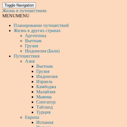
Toggle Navigation
Жизнь в путешествиях
MENU
MENU
Планирование путешествий
Жизнь в других странах
Аргентина
Вьетнам
Грузия
Индонезия (Бали)
Путешествия
Азия
Вьетнам
Грузия
Индонезия
Израиль
Камбоджа
Малайзия
Мьянма
Сингапур
Тайланд
Турция
Европа
Испания