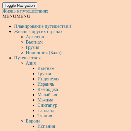
Toggle Navigation
Жизнь в путешествиях
MENU
MENU
Планирование путешествий
Жизнь в других странах
Аргентина
Вьетнам
Грузия
Индонезия (Бали)
Путешествия
Азия
Вьетнам
Грузия
Индонезия
Израиль
Камбоджа
Малайзия
Мьянма
Сингапур
Тайланд
Турция
Европа
Испания