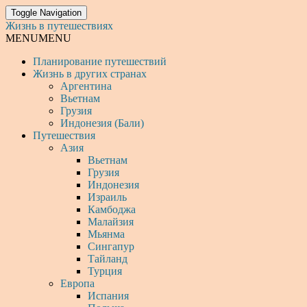
Toggle Navigation
Жизнь в путешествиях
MENU
MENU
Планирование путешествий
Жизнь в других странах
Аргентина
Вьетнам
Грузия
Индонезия (Бали)
Путешествия
Азия
Вьетнам
Грузия
Индонезия
Израиль
Камбоджа
Малайзия
Мьянма
Сингапур
Тайланд
Турция
Европа
Испания