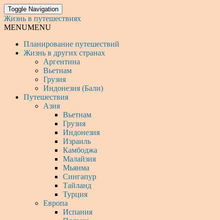
Toggle Navigation
Жизнь в путешествиях
MENU
MENU
Планирование путешествий
Жизнь в других странах
Аргентина
Вьетнам
Грузия
Индонезия (Бали)
Путешествия
Азия
Вьетнам
Грузия
Индонезия
Израиль
Камбоджа
Малайзия
Мьянма
Сингапур
Тайланд
Турция
Европа
Испания