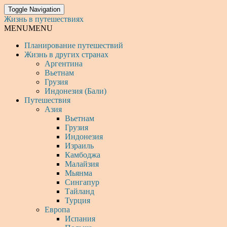
Toggle Navigation
Жизнь в путешествиях
MENU
MENU
Планирование путешествий
Жизнь в других странах
Аргентина
Вьетнам
Грузия
Индонезия (Бали)
Путешествия
Азия
Вьетнам
Грузия
Индонезия
Израиль
Камбоджа
Малайзия
Мьянма
Сингапур
Тайланд
Турция
Европа
Испания