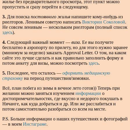
жилье без предварительного просмотра, этот пункт можно
пропустить и сразу перейти в следующему.
3.
Для поиска
постоянного жилья
напишите кому-нибудь из
риелторов. Ленивым советую написать
Виктории Соколовой
.
Не совсем ленивым — нескольким риелторам (полный список
здесь
).
4.
Следующий важный момент —
виза
. Ее вы получите
бесплатно в аэропорту по прилету, но для этого нужно заранее
(минимум за неделю) заказать Approval Letter. О том, на каком
сайте это лучше сделать и как правильно заполнить форму и
потом анкету для визы, можно посмотреть
здесь
.
5.
Последнее, что осталось —
оформить медицинскую
страховку
на период путешествия/зимовки.
Всё, план побега из зимы в вечное лето готов)) Теперь при
желании можно заняться изучением
информации
о
достопримечательностях, где вкусно и недорого покушать в
Нячанге, как куда добраться и др. Или же расслабиться и
потом самостоятельно разобраться со всем на месте.
P.S. Больше информации о наших путешествиях и фотографий
— в моем
Инстаграме
.