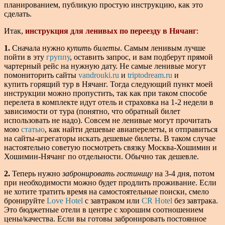
планированием, публикую простую инструкцию, как это
сделать.
Итак,
инструкция для ленивых по переезду в Нячанг
:
1.
Сначала нужно
купить билеты
. Самым ленивым лучше
пойти в эту
группу
, оставить запрос, и вам подберут прямой
чартерный рейс на нужную дату. Не самые ленивые могут
помониторить сайты
vandrouki.ru
и
triptodream.ru
и
купить горящий тур в Нячанг. Тогда следующий пункт моей
инструкции можно пропустить, так как при таком способе
перелета в комплекте идут отель и страховка на 1-2 недели в
зависимости от тура (понятно, что обратный билет
использовать не надо). Совсем не ленивые могут прочитать
мою
статью
, как найти дешевые авиаперелеты, и отправиться
на сайты-агрегаторы искать дешевые билеты. В таком случае
настоятельно советую посмотреть связку Москва-Хошимин и
Хошимин-Нячанг по отдельности. Обычно так дешевле.
2.
Теперь нужно
забронировать гостиницу
на 3-4 дня, потом
при необходимости можно будет продлить проживание. Если
не хотите тратить время на самостоятельные поиски, смело
бронируйте
Love Нotel
с завтраком или
CR Hotel
без завтрака.
Это бюджетные отели в центре с хорошим соотношением
цены/качества. Если вы готовы забронировать постоянное