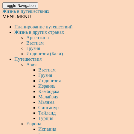
Toggle Navigation
Жизнь в путешествиях
MENU
MENU
Планирование путешествий
Жизнь в других странах
Аргентина
Вьетнам
Грузия
Индонезия (Бали)
Путешествия
Азия
Вьетнам
Грузия
Индонезия
Израиль
Камбоджа
Малайзия
Мьянма
Сингапур
Тайланд
Турция
Европа
Испания