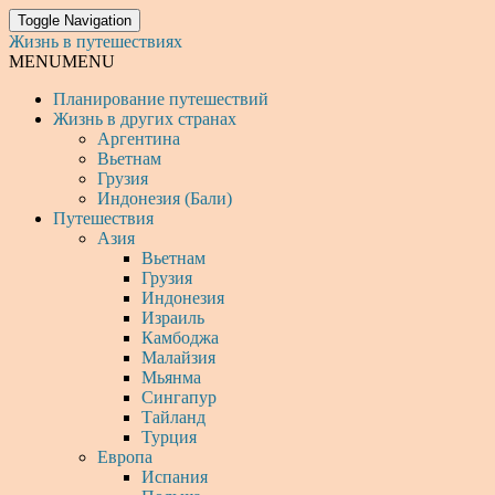
Toggle Navigation
Жизнь в путешествиях
MENU
MENU
Планирование путешествий
Жизнь в других странах
Аргентина
Вьетнам
Грузия
Индонезия (Бали)
Путешествия
Азия
Вьетнам
Грузия
Индонезия
Израиль
Камбоджа
Малайзия
Мьянма
Сингапур
Тайланд
Турция
Европа
Испания