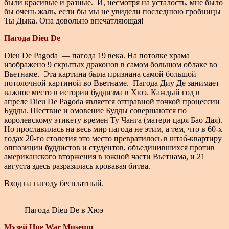
были красивые и разные. И, несмотря на усталость, мне было
бы очень жаль, если бы мы не увидели последнюю гробницы
Ты Дыка. Она довольно впечатляющая!
Пагода Dieu De
Dieu De Pagoda — пагода 19 века. На потолке храма
изображено 9 скрытых драконов в самом большом облаке во
Вьетнаме. Эта картина была признана самой большой
потолочной картиной во Вьетнаме. Пагода Диу Де занимает
важное место в истории буддизма в Хюэ. Каждый год в
апреле Dieu De Pagoda является отправной точкой процессии
Будды. Шествие и омовение Будды совершаются по
королевскому этикету времен Ту Чанга (матери царя Бао Дая).
Но прославилась на весь мир пагода не этим, а тем, что в 60-х
годах 20-го столетия это место превратилось в штаб-квартиру
оппозиции буддистов и студентов, объединившихся против
американского вторжения в южной части Вьетнама, и 21
августа здесь разразилась кровавая битва.
Вход на пагоду бесплатный.
Пагода Dieu De в Хюэ
Музей Hue War Museum