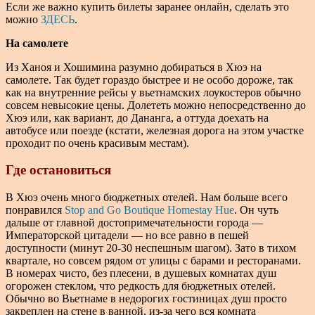
Если же важно купить билеты заранее онлайн, сделать это
можно
ЗДЕСЬ
.
На самолете
Из Ханоя и Хошимина разумно добираться в Хюэ на
самолете. Так будет гораздо быстрее и не особо дороже, так
как на внутренние рейсы у вьетнамских лоукостеров обычно
совсем невысокие цены. Долететь можно непосредственно до
Хюэ или, как вариант, до Дананга, а оттуда доехать на
автобусе или поезде (кстати, железная дорога на этом участке
проходит по очень красивым местам).
Где остановиться
В Хюэ очень много бюджетных отелей. Нам больше всего
понравился
Stop and Go Boutique Homestay Hue
. Он чуть
дальше от главной достопримечательности города —
Императорской цитадели — но все равно в пешей
доступности (минут 20-30 неспешным шагом). Зато в тихом
квартале, но совсем рядом от улицы с барами и ресторанами.
В номерах чисто, без плесени, в душевых комнатах душ
огорожен стеклом, что редкость для бюджетных отелей.
Обычно во Вьетнаме в недорогих гостиницах душ просто
закреплен на стене в ванной, из-за чего вся комната