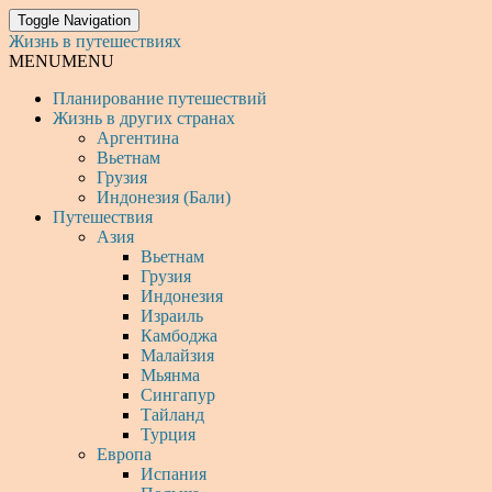
Toggle Navigation
Жизнь в путешествиях
MENU
MENU
Планирование путешествий
Жизнь в других странах
Аргентина
Вьетнам
Грузия
Индонезия (Бали)
Путешествия
Азия
Вьетнам
Грузия
Индонезия
Израиль
Камбоджа
Малайзия
Мьянма
Сингапур
Тайланд
Турция
Европа
Испания