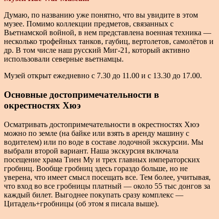
Думаю, по названию уже понятно, что вы увидите в этом
музее. Помимо коллекции предметов, связанных с
Вьетнамской войной, в нем представлена военная техника —
несколько трофейных танков, гаубиц, вертолетов, самолётов и
др. В том числе наш русский Миг-21, который активно
использовали северные вьетнамцы.
Музей открыт ежедневно с 7.30 до 11.00 и с 13.30 до 17.00.
Основные достопримечательности в
окрестностях Хюэ
Осматривать достопримечательности в окрестностях Хюэ
можно по земле (на байке или взять в аренду машину с
водителем) или по воде в составе лодочной экскурсии. Мы
выбрали второй вариант. Наша экскурсия включала
посещение храма Тиен Му и трех главных императорских
гробниц. Вообще гробниц здесь гораздо больше, но не
уверена, что имеет смысл посещать все. Тем более, учитывая,
что вход во все гробницы платный — около 55 тыс донгов за
каждый билет. Выгоднее покупать сразу комплекс —
Цитадель+гробницы (об этом я писала выше).