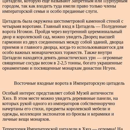
Цитадели, которую еще называют Запретным или Пурпурным
городом, так как входить туда имели право только члены
императорской семьи и особо преданные слуги.
Цитадель была окружена шестиметровой каменной стеной с
четырьмя воротами. Главный вход в Цитадель — Полуденные
ворота Нгомон. Пройдя через внутренний церемониальный
двор и королевский сад, можно увидеть Дворец высшей
гармонии из двух соединенных между собой зданий, дворца
приемов и главного дворца, когда-то использовавшегося для
особо важных монархических торжеств. Также внутри
Цитадели находятся девять династических урн — огромные
священные сосуды весом в 2-2,5 тонны, богато украшенные
орнаментами и посвященные монархам династии Нгуен.
Восточные входные ворота в Императорскую цитадель
Особый интерес представляет собой Музей античности
Хюэ. В этом месте можно увидеть деревянные панели, на
которых рукой одного из императоров собственноручно
начертаны его стихи, предметы королевской мебели и
одежды, коллекции экспонатов из бронзы и керамики и
личные вещи монархов.
Территория Императорской цитадели в Хюэ — огромна! На