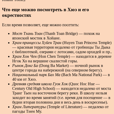
Что еще можно посмотреть в Хюэ и его
окрестностях
Если время позволяет, еще можно посетить:
Мост Тхань Тоан
(Thanh Toan Bridge) — похож на
японский мостик в Хойане.
Храм принцессы Хуйен Тран
(Huyen Tran Princess Temple)
— красивая территория недалеко от гробницы Ты Дыка
с библиотекой, озерами с лотосами, садом орхидей и пр..
Храм Хон Чен
(Hon Chen Temple) — находится в деревне
Нгок Хо на вершине скалистой горы.
Рынок Донг Ба
(Dong Ba Market) — ночной рынок в
центре города на набережной (на северном берегу).
Национальный парк Бах Ма
(Bach Ma National Park) — в
40 км от Хюэ.
Древняя средняя школа Гуок Хок
(Quoc Hoc Hue —
Century Old High School) — находится недалеко от моста
Транг Тьен на восточном берегу реки. В школу нельзя
заходит во время занятий (т.е. время для посещение — в
будни вторая половина дня и весь день в воскресенье).
Храм Литературы
(Temple of Literature) — недалеко от
пагоды Тиен Му.