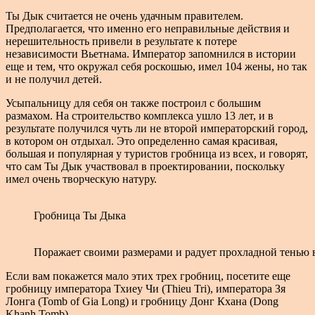
Ты Дык считается не очень удачным правителем.
Предполагается, что именно его неправильные действия и
нерешительность привели в результате к потере
независимости Вьетнама. Император запомнился в истории
еще и тем, что окружал себя роскошью, имел 104 жены, но так
и не получил детей.
Усыпальницу для себя он также построил с большим
размахом. На строительство комплекса ушло 13 лет, и в
результате получился чуть ли не второй императорский город,
в котором он отдыхал. Это определенно самая красивая,
большая и популярная у туристов гробница из всех, и говорят,
что сам Ты Дык участвовал в проектировании, поскольку
имел очень творческую натуру.
Гробница Ты Дыка
Поражает своими размерами и радует прохладной тенью 
Если вам покажется мало этих трех гробниц, посетите еще
гробницу императора Тхиеу Чи (Thieu Tri), императора Зя
Лонга (Tomb of Gia Long) и гробницу Донг Кхана (Dong
Khanh Tomb).