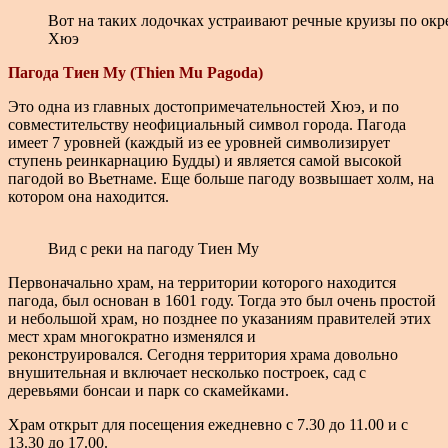
Вот на таких лодочках устраивают речные круизы по ок
Хюэ
Пагода Тиен Му (Thien Mu Pagoda)
Это одна из главных достопримечательностей Хюэ, и по
совместительству неофициальный символ города. Пагода
имеет 7 уровней (каждый из ее уровней символизирует
ступень реинкарнацию Будды) и является самой высокой
пагодой во Вьетнаме. Еще больше пагоду возвышает холм, на
котором она находится.
Вид с реки на пагоду Тиен Му
Первоначально храм, на территории которого находится
пагода, был основан в 1601 году. Тогда это был очень простой
и небольшой храм, но позднее по указаниям правителей этих
мест храм многократно изменялся и
реконструировался. Сегодня территория храма довольно
внушительная и включает несколько построек, сад с
деревьями бонсаи и парк со скамейками.
Храм открыт для посещения ежедневно с 7.30 до 11.00 и с
13.30 до 17.00.