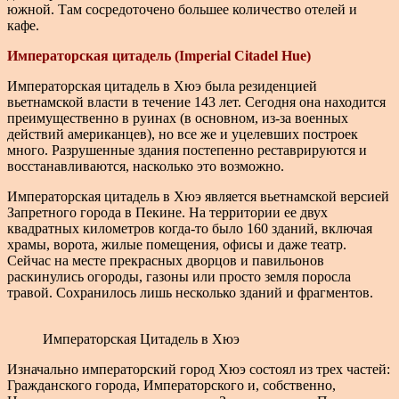
южной. Там сосредоточено большее количество отелей и
кафе.
Императорская цитадель
(Imperial Citadel Hue)
Императорская цитадель в Хюэ была резиденцией
вьетнамской власти в течение 143 лет. Сегодня она находится
преимущественно в руинах (в основном, из-за военных
действий американцев), но все же и уцелевших построек
много. Разрушенные здания постепенно реставрируются и
восстанавливаются, насколько это возможно.
Императорская цитадель в Хюэ является вьетнамской версией
Запретного города в Пекине. На территории ее двух
квадратных километров когда-то было 160 зданий, включая
храмы, ворота, жилые помещения, офисы и даже театр.
Сейчас на месте прекрасных дворцов и павильонов
раскинулись огороды, газоны или просто земля поросла
травой. Сохранилось лишь несколько зданий и фрагментов.
Императорская Цитадель в Хюэ
Изначально императорский город Хюэ состоял из трех частей:
Гражданского города, Императорского и, собственно,