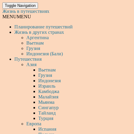
Toggle Navigation
Жизнь в путешествиях
MENU
MENU
Планирование путешествий
Жизнь в других странах
Аргентина
Вьетнам
Грузия
Индонезия (Бали)
Путешествия
Азия
Вьетнам
Грузия
Индонезия
Израиль
Камбоджа
Малайзия
Мьянма
Сингапур
Тайланд
Турция
Европа
Испания