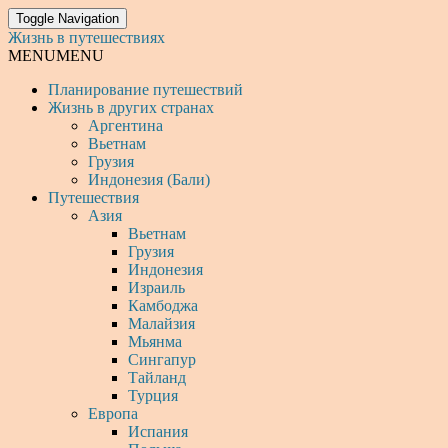
Toggle Navigation
Жизнь в путешествиях
MENU
MENU
Планирование путешествий
Жизнь в других странах
Аргентина
Вьетнам
Грузия
Индонезия (Бали)
Путешествия
Азия
Вьетнам
Грузия
Индонезия
Израиль
Камбоджа
Малайзия
Мьянма
Сингапур
Тайланд
Турция
Европа
Испания