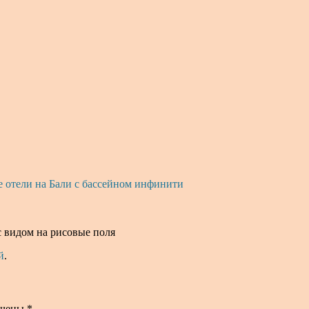
 отели на Бали с бассейном инфинити
с видом на рисовые поля
й
.
ечены
*