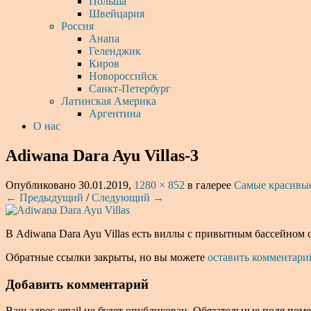
Польша
Швейцария
Россия
Анапа
Геленджик
Киров
Новороссийск
Санкт-Петербург
Латинская Америка
Аргентина
О нас
Adiwana Dara Ayu Villas-3
Опубликовано
30.01.2019
,
1280 × 852
в галерее
Самые красивые
← Предыдущий
/
Следующий →
В Adiwana Dara Ayu Villas есть виллы с привытным бассейном 
Обратные ссылки закрыты, но вы можете
оставить комментари
Добавить комментарий
Ваш адрес email не будет опубликован.
Обязательные поля пом