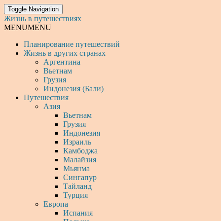
Toggle Navigation
Жизнь в путешествиях
MENU
MENU
Планирование путешествий
Жизнь в других странах
Аргентина
Вьетнам
Грузия
Индонезия (Бали)
Путешествия
Азия
Вьетнам
Грузия
Индонезия
Израиль
Камбоджа
Малайзия
Мьянма
Сингапур
Тайланд
Турция
Европа
Испания