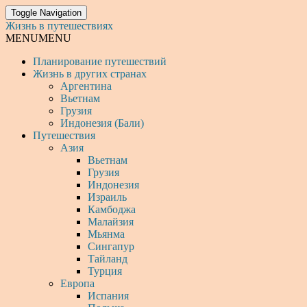
Toggle Navigation
Жизнь в путешествиях
MENU
MENU
Планирование путешествий
Жизнь в других странах
Аргентина
Вьетнам
Грузия
Индонезия (Бали)
Путешествия
Азия
Вьетнам
Грузия
Индонезия
Израиль
Камбоджа
Малайзия
Мьянма
Сингапур
Тайланд
Турция
Европа
Испания