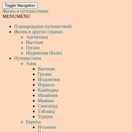
Toggle Navigation
Жизнь в путешествиях
MENU
MENU
Планирование путешествий
Жизнь в других странах
Аргентина
Вьетнам
Грузия
Индонезия (Бали)
Путешествия
Азия
Вьетнам
Грузия
Индонезия
Израиль
Камбоджа
Малайзия
Мьянма
Сингапур
Тайланд
Турция
Европа
Испания