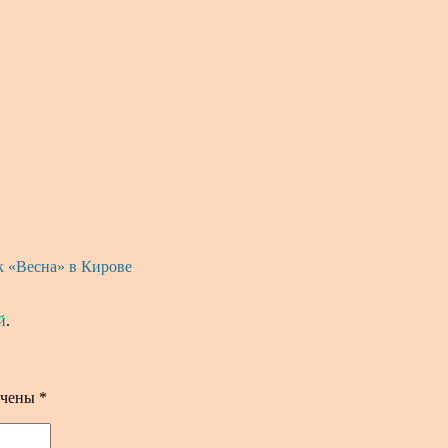
 «Весна» в Кирове
й
.
ечены
*