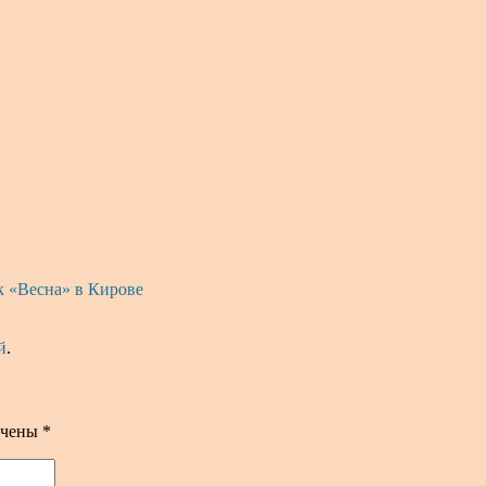
 «Весна» в Кирове
й
.
ечены
*