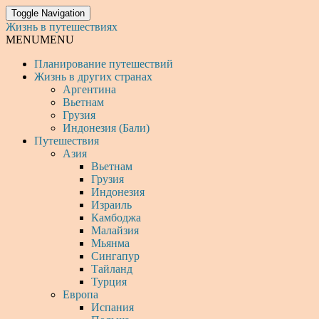
Toggle Navigation
Жизнь в путешествиях
MENU
MENU
Планирование путешествий
Жизнь в других странах
Аргентина
Вьетнам
Грузия
Индонезия (Бали)
Путешествия
Азия
Вьетнам
Грузия
Индонезия
Израиль
Камбоджа
Малайзия
Мьянма
Сингапур
Тайланд
Турция
Европа
Испания