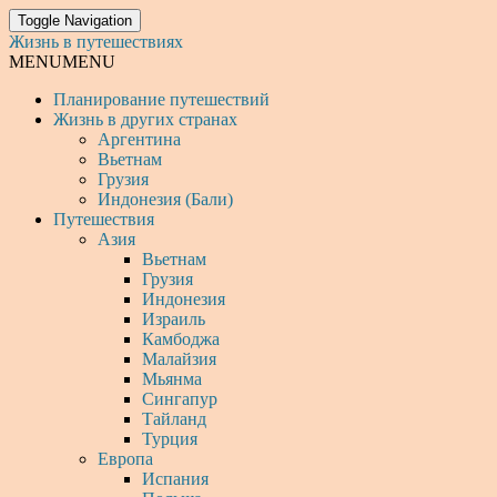
Toggle Navigation
Жизнь в путешествиях
MENU
MENU
Планирование путешествий
Жизнь в других странах
Аргентина
Вьетнам
Грузия
Индонезия (Бали)
Путешествия
Азия
Вьетнам
Грузия
Индонезия
Израиль
Камбоджа
Малайзия
Мьянма
Сингапур
Тайланд
Турция
Европа
Испания