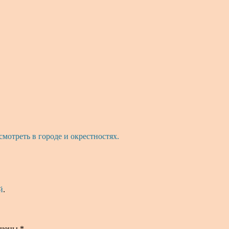
смотреть в городе и окрестностях.
й
.
ечены
*