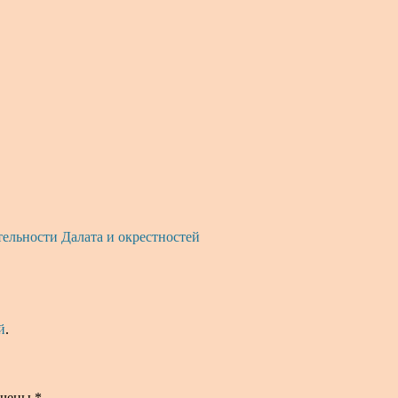
ельности Далата и окрестностей
й
.
ечены
*