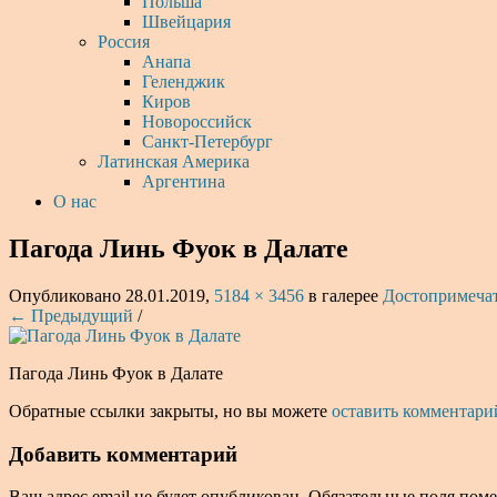
Польша
Швейцария
Россия
Анапа
Геленджик
Киров
Новороссийск
Санкт-Петербург
Латинская Америка
Аргентина
О нас
Пагода Линь Фуок в Далате
Опубликовано
28.01.2019
,
5184 × 3456
в галерее
Достопримечат
← Предыдущий
/
Пагода Линь Фуок в Далате
Обратные ссылки закрыты, но вы можете
оставить комментари
Добавить комментарий
Ваш адрес email не будет опубликован.
Обязательные поля пом