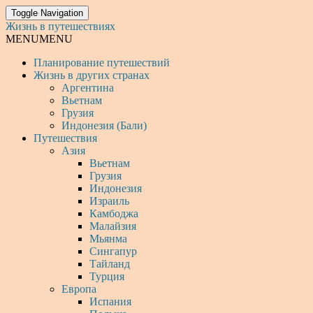
Toggle Navigation
Жизнь в путешествиях
MENU
MENU
Планирование путешествий
Жизнь в других странах
Аргентина
Вьетнам
Грузия
Индонезия (Бали)
Путешествия
Азия
Вьетнам
Грузия
Индонезия
Израиль
Камбоджа
Малайзия
Мьянма
Сингапур
Тайланд
Турция
Европа
Испания