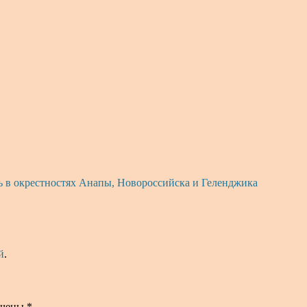
ь в окрестностях Анапы, Новороссийска и Геленджика
й
.
ечены
*