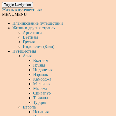
Toggle Navigation
Жизнь в путешествиях
MENU
MENU
Планирование путешествий
Жизнь в других странах
Аргентина
Вьетнам
Грузия
Индонезия (Бали)
Путешествия
Азия
Вьетнам
Грузия
Индонезия
Израиль
Камбоджа
Малайзия
Мьянма
Сингапур
Тайланд
Турция
Европа
Испания