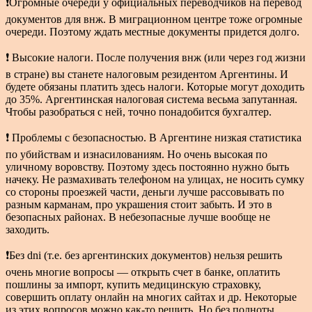
❗Огромные очереди у официальных переводчиков на перевод
документов для внж. В миграционном центре тоже огромные
очереди. Поэтому ждать местные документы придется долго.
❗ Высокие налоги. После получения внж (или через год жизни
в стране) вы станете налоговым резидентом Аргентины. И
будете обязаны платить здесь налоги. Которые могут доходить
до 35%. Аргентинская налоговая система весьма запутанная.
Чтобы разобраться с ней, точно понадобится бухгалтер.
❗ Проблемы с безопасностью. В Аргентине низкая статистика
по убийствам и изнасилованиям. Но очень высокая по
уличному воровству. Поэтому здесь постоянно нужно быть
начеку. Не размахивать телефоном на улицах, не носить сумку
со стороны проезжей части, деньги лучше рассовывать по
разным карманам, про украшения стоит забыть. И это в
безопасных районах. В небезопасные лучше вообще не
заходить.
❗Без dni (т.е. без аргентинских документов) нельзя решить
очень многие вопросы — открыть счет в банке, оплатить
пошлины за импорт, купить медицинскую страховку,
совершить оплату онлайн на многих сайтах и др. Некоторые
из этих вопросов можно как-то решить. Но без полноты