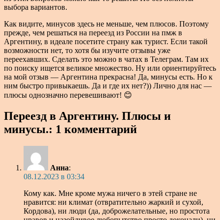
выбора вариантов.
Как видите, минусов здесь не меньше, чем плюсов. Поэтому
прежде, чем решаться на переезд из России на пмж в
Аргентину, в идеале посетите страну как турист. Если такой
возможности нет, то хотя бы изучите отзывы уже
переехавших. Сделать это можно в чатах в Телеграм. Там их
по поиску ищется великое множество. Ну или ориентируйтесь
на мой отзыв — Аргентина прекрасна! Да, минусы есть. Но к
ним быстро привыкаешь. Да и где их нет?)) Лично для нас —
плюсы однозначно перевешивают!
😊
Переезд в Аргентину. Плюсы и
минусы.: 1 комментарий
Анна
:
08.12.2023 в 03:34
Кому как. Мне кроме мужа ничего в этей стране не
нравится: ни климат (отвратительно жаркий и сухой,
Кордова), ни люди (да, доброжелательные, но простота
нравов и назойливое любопытство просто доконали), ни