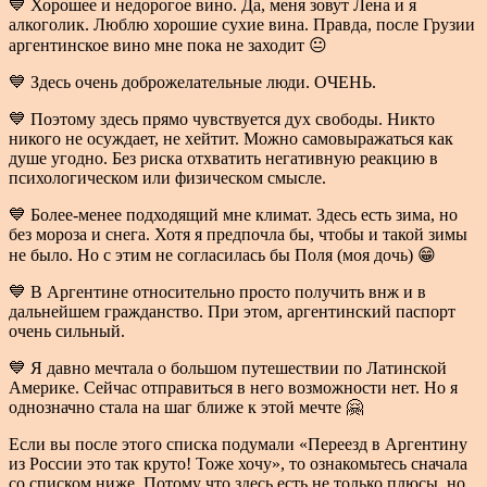
💙 Хорошее и недорогое вино. Да, меня зовут Лена и я
алкоголик. Люблю хорошие сухие вина. Правда, после Грузии
аргентинское вино мне пока не заходит 😐
💙 Здесь очень доброжелательные люди. ОЧЕНЬ.
💙 Поэтому здесь прямо чувствуется дух свободы. Никто
никого не осуждает, не хейтит. Можно самовыражаться как
душе угодно. Без риска отхватить негативную реакцию в
психологическом или физическом смысле.
💙 Более-менее подходящий мне климат. Здесь есть зима, но
без мороза и снега. Хотя я предпочла бы, чтобы и такой зимы
не было. Но с этим не согласилась бы Поля (моя дочь) 😁
💙 В Аргентине относительно просто получить внж и в
дальнейшем гражданство. При этом, аргентинский паспорт
очень сильный.
💙 Я давно мечтала о большом путешествии по Латинской
Америке. Сейчас отправиться в него возможности нет. Но я
однозначно стала на шаг ближе к этой мечте 🤗
Если вы после этого списка подумали «Переезд в Аргентину
из России это так круто! Тоже хочу», то ознакомьтесь сначала
со списком ниже. Потому что здесь есть не только плюсы, но