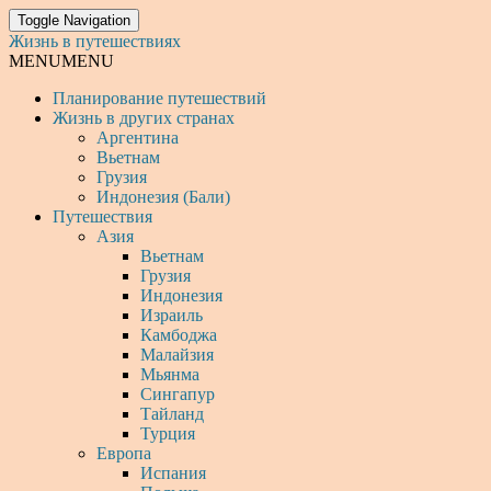
Toggle Navigation
Жизнь в путешествиях
MENU
MENU
Планирование путешествий
Жизнь в других странах
Аргентина
Вьетнам
Грузия
Индонезия (Бали)
Путешествия
Азия
Вьетнам
Грузия
Индонезия
Израиль
Камбоджа
Малайзия
Мьянма
Сингапур
Тайланд
Турция
Европа
Испания