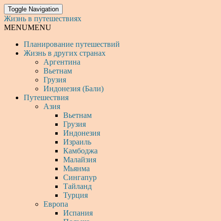
Toggle Navigation
Жизнь в путешествиях
MENU
MENU
Планирование путешествий
Жизнь в других странах
Аргентина
Вьетнам
Грузия
Индонезия (Бали)
Путешествия
Азия
Вьетнам
Грузия
Индонезия
Израиль
Камбоджа
Малайзия
Мьянма
Сингапур
Тайланд
Турция
Европа
Испания