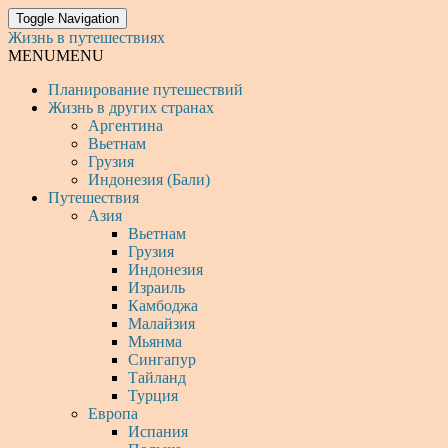
Toggle Navigation
Жизнь в путешествиях
MENU
MENU
Планирование путешествий
Жизнь в других странах
Аргентина
Вьетнам
Грузия
Индонезия (Бали)
Путешествия
Азия
Вьетнам
Грузия
Индонезия
Израиль
Камбоджа
Малайзия
Мьянма
Сингапур
Тайланд
Турция
Европа
Испания