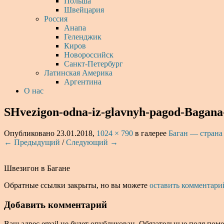
Польша
Швейцария
Россия
Анапа
Геленджик
Киров
Новороссийск
Санкт-Петербург
Латинская Америка
Аргентина
О нас
SHvezigon-odna-iz-glavnyh-pagod-Bagana
Опубликовано
23.01.2018
,
1024 × 790
в галерее
Баган — страна
← Предыдущий
/
Следующий →
Швезигон в Багане
Обратные ссылки закрыты, но вы можете
оставить комментари
Добавить комментарий
Ваш адрес email не будет опубликован.
Обязательные поля пом