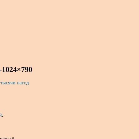
-1024×790
 тысячи пагод
й
.
ечены
*