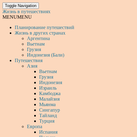
Toggle Navigation
Жизнь в путешествиях
MENU
MENU
Планирование путешествий
Жизнь в других странах
Аргентина
Вьетнам
Грузия
Индонезия (Бали)
Путешествия
Азия
Вьетнам
Грузия
Индонезия
Израиль
Камбоджа
Малайзия
Мьянма
Сингапур
Тайланд
Турция
Европа
Испания