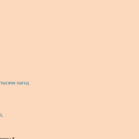
 тысячи пагод
й
.
ечены
*