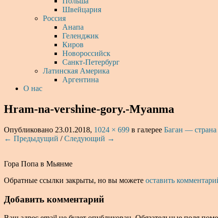
Польша
Швейцария
Россия
Анапа
Геленджик
Киров
Новороссийск
Санкт-Петербург
Латинская Америка
Аргентина
О нас
Hram-na-vershine-gory.-Myanma
Опубликовано
23.01.2018
,
1024 × 699
в галерее
Баган — страна
← Предыдущий
/
Следующий →
Гора Попа в Мьянме
Обратные ссылки закрыты, но вы можете
оставить комментари
Добавить комментарий
Ваш адрес email не будет опубликован.
Обязательные поля пом