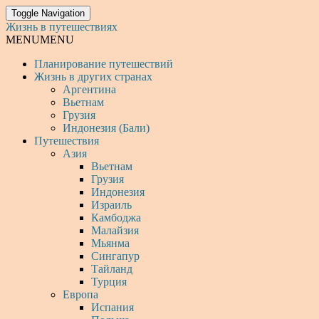
Toggle Navigation
Жизнь в путешествиях
MENU
MENU
Планирование путешествий
Жизнь в других странах
Аргентина
Вьетнам
Грузия
Индонезия (Бали)
Путешествия
Азия
Вьетнам
Грузия
Индонезия
Израиль
Камбоджа
Малайзия
Мьянма
Сингапур
Тайланд
Турция
Европа
Испания