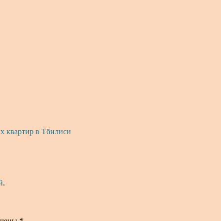
х квартир в Тбилиси
й
.
ечены
*