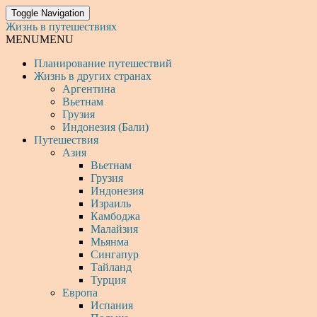
Toggle Navigation
Жизнь в путешествиях
MENU
MENU
Планирование путешествий
Жизнь в других странах
Аргентина
Вьетнам
Грузия
Индонезия (Бали)
Путешествия
Азия
Вьетнам
Грузия
Индонезия
Израиль
Камбоджа
Малайзия
Мьянма
Сингапур
Тайланд
Турция
Европа
Испания